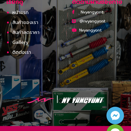
เรียกดู
ติดตามผ่านช่องทาง
หน้าแรก
Nvyangyont
@nvyangyont
สินค้าของเรา
Nvyangyont
สินค้าลดราคา
Gallery
ติดต่อเรา