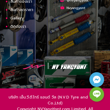
@nvyangyont
สินค้าของเรา
Nvyangyont
สินค้าลดราคา
Gallery
ติดต่อเรา
บริษัท เอ็น.วี.ดี.ไทร์ แอนด์ วีล (N.V.D Tyre and Wheel
Co.,Ltd)
Copyright NVYangYont.com Limited. All