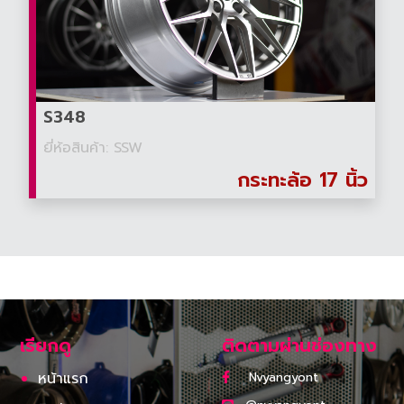
S348
ยี่ห้อสินค้า: SSW
กระทะล้อ 17 นิ้ว
เรียกดู
ติดตามผ่านช่องทาง
หน้าแรก
Nvyangyont