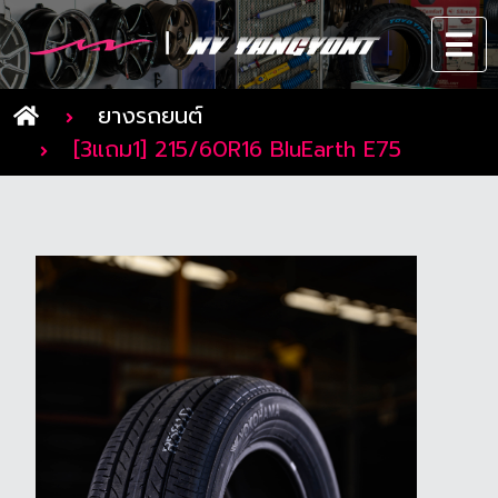
ยางรถยนต์
[3แถม1] 215/60R16 BluEarth E75