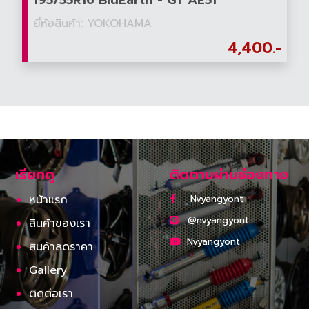
195/55R16 BluEarth - GT AE51
ยี่ห้อสินค้า: YOKOHAMA
4,400.-
เรียกดู
ติดตามผ่านช่องทาง
หน้าแรก
Nvyangyont
@nvyangyont
สินค้าของเรา
Nvyangyont
สินค้าลดราคา
Gallery
ติดต่อเรา