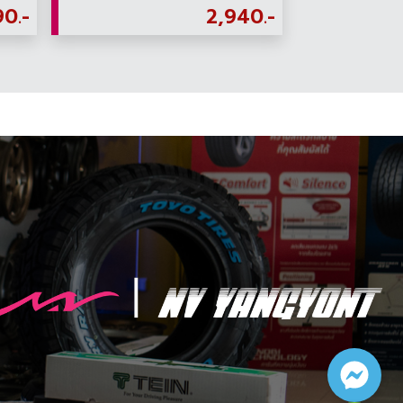
90.-
2,940.-