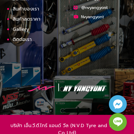
@nvyangyont
สินค้าของเรา
Nvyangyont
สินค้าลดราคา
Gallery
ติดต่อเรา
บริษัท เอ็น.วี.ดี.ไทร์ แอนด์ วีล (N.V.D Tyre and Wheel
Co.,Ltd)